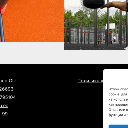
roup OU
Политика конфиденц
526693
Чтобы обес
cookie, дл
1795104
на использ
как поведе
u.ee
Отказ или 
 99
функции и 