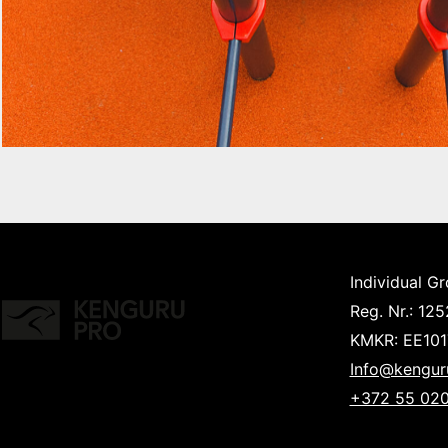
Individual G
Reg. Nr.: 12
KMKR: EE10
Info@kengur
+372 55 020