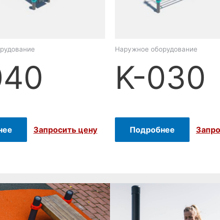
рудование
Наружное оборудование
040
K-030
нее
Подробнее
Запросить цену
Запро