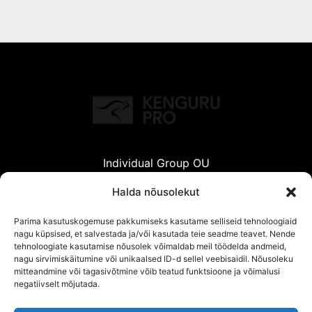
Individual Group OU
Reg. Nr.: 12526693
Halda nõusolekut
KMKR: EE101795104
Parima kasutuskogemuse pakkumiseks kasutame selliseid tehnoloogiaid
Info@kenguru.ee
nagu küpsised, et salvestada ja/või kasutada teie seadme teavet. Nende
+372 55 020 99
tehnoloogiate kasutamise nõusolek võimaldab meil töödelda andmeid,
nagu sirvimiskäitumine või unikaalsed ID-d sellel veebisaidil. Nõusoleku
Privaatsuspoliitika
mitteandmine või tagasivõtmine võib teatud funktsioone ja võimalusi
negatiivselt mõjutada.